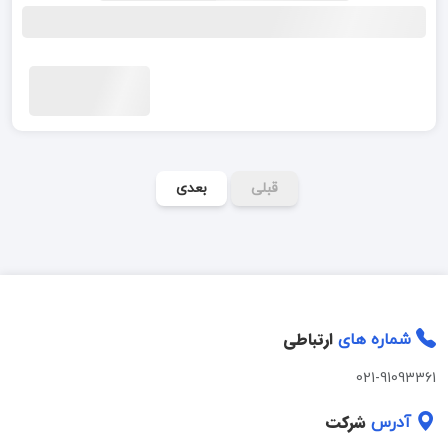
قبلی
بعدی
ارتباطی
شماره های
021-91093361
شرکت
آدرس