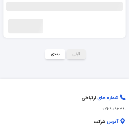
قبلی
بعدی
ارتباطی
شماره های
021-91093361
شرکت
آدرس